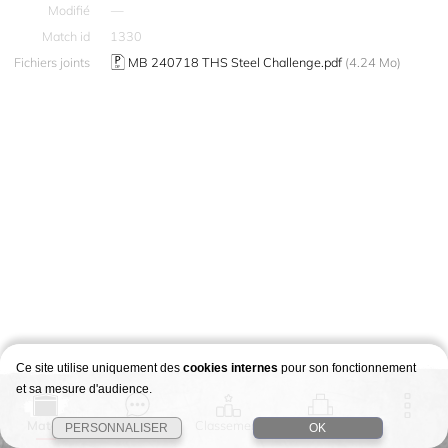
Modifié
—
Match id
1330
Fichiers joints
MB 240718 THS Steel Challenge.pdf
(4.24 Mo)
Ce site utilise uniquement des
cookies internes
pour son fonctionnement
et sa mesure d'audience.
Match
Story
Classement
Stages
PERSONNALISER
OK