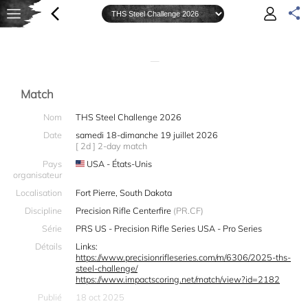
—
Match
Nom
THS Steel Challenge 2026
Date
samedi 18-dimanche 19 juillet 2026
[ 2d ] 2-day match
Pays
USA - États-Unis
organisateur
Localisation
Fort Pierre, South Dakota
Discipline
Precision Rifle Centerfire
(PR.CF)
Série
PRS US - Precision Rifle Series USA - Pro Series
Détails
Links:
https://www.precisionrifleseries.com/m/6306/2025-ths-
steel-challenge/
https://www.impactscoring.net/match/view?id=2182
Publié
18 oct 2025