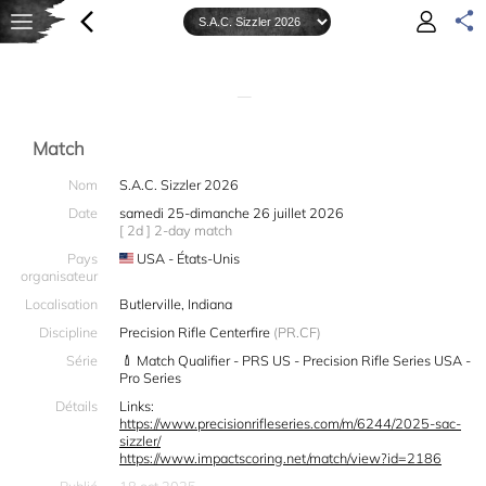
—
Match
Nom
S.A.C. Sizzler 2026
Date
samedi 25-dimanche 26 juillet 2026
[ 2d ] 2-day match
Pays
USA - États-Unis
organisateur
Localisation
Butlerville, Indiana
Discipline
Precision Rifle Centerfire
(PR.CF)
Série
Match Qualifier - PRS US - Precision Rifle Series USA -
Pro Series
Détails
Links:
https://www.precisionrifleseries.com/m/6244/2025-sac-
sizzler/
https://www.impactscoring.net/match/view?id=2186