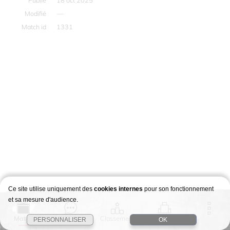
Publié
18 oct 2025
Modifié
—
Match id
1331
Ce site utilise uniquement des
cookies internes
pour son fonctionnement
et sa mesure d'audience.
Match
Story
Classement
Stages
PERSONNALISER
OK