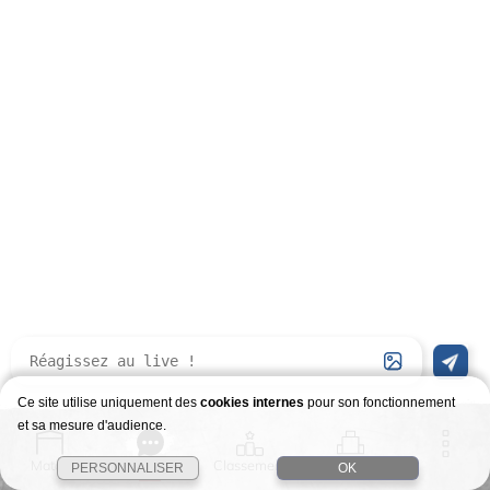
Ce site utilise uniquement des
cookies internes
pour son fonctionnement
et sa mesure d'audience.
Match
Story
Classement
Stages
PERSONNALISER
OK