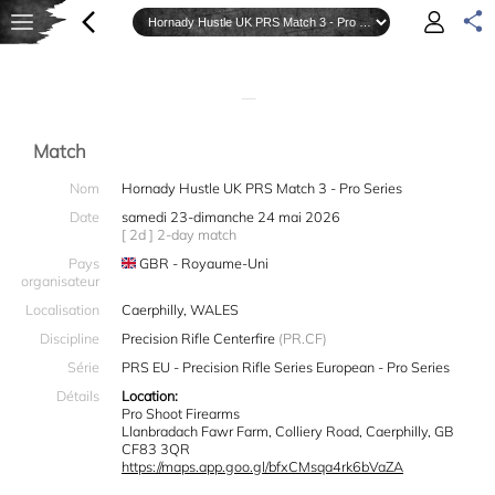
—
Match
Nom
Hornady Hustle UK PRS Match 3 - Pro Series
Date
samedi 23-dimanche 24 mai 2026
[ 2d ] 2-day match
Pays
GBR - Royaume-Uni
organisateur
Localisation
Caerphilly, WALES
Discipline
Precision Rifle Centerfire
(PR.CF)
Série
PRS EU - Precision Rifle Series European - Pro Series
Détails
Location:
Pro Shoot Firearms
Llanbradach Fawr Farm, Colliery Road, Caerphilly, GB
CF83 3QR
https://maps.app.goo.gl/bfxCMsqa4rk6bVaZA