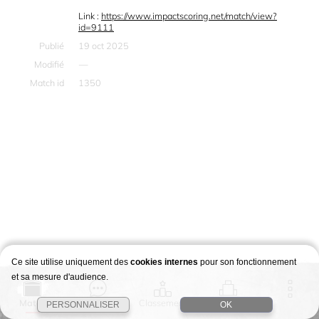
Link :
https://www.impactscoring.net/match/view?
id=9111
Publié
19 oct 2025
Modifié
—
Match id
1350
Ce site utilise uniquement des
cookies internes
pour son fonctionnement
et sa mesure d'audience.
Match
Story
Classement
Stages
PERSONNALISER
OK