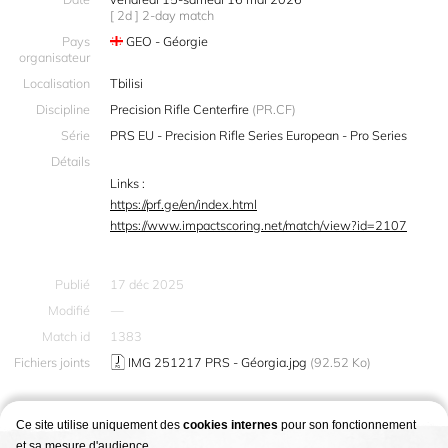
[ 2d ] 2-day match
Pays
GEO - Géorgie
organisateur
Localisation
Tbilisi
Discipline
Precision Rifle Centerfire
(PR.CF)
Série
PRS EU - Precision Rifle Series European - Pro Series
Détails
Links :
https://prf.ge/en/index.html
https://www.impactscoring.net/match/view?id=2107
Publié
17 déc 2025
Modifié
—
Match id
1383
Fichiers joints
IMG 251217 PRS - Géorgia.jpg
(92.52 Ko)
Ce site utilise uniquement des
cookies internes
pour son fonctionnement
et sa mesure d'audience.