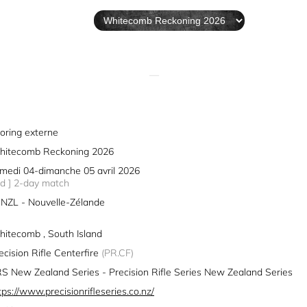
—
oring externe
itecomb Reckoning 2026
medi 04-dimanche 05 avril 2026
2d ] 2-day match
NZL - Nouvelle-Zélande
itecomb , South Island
ecision Rifle Centerfire
(PR.CF)
S New Zealand Series - Precision Rifle Series New Zealand Series
tps://www.precisionrifleseries.co.nz/