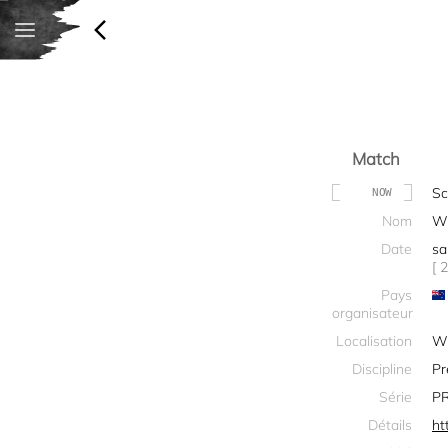
Match
Sc
NOW
Nom
Wh
Date
sa
[ 
Pays
organisateur
Localisation
Wh
Discipline
Pr
Série
PR
Détails
ht