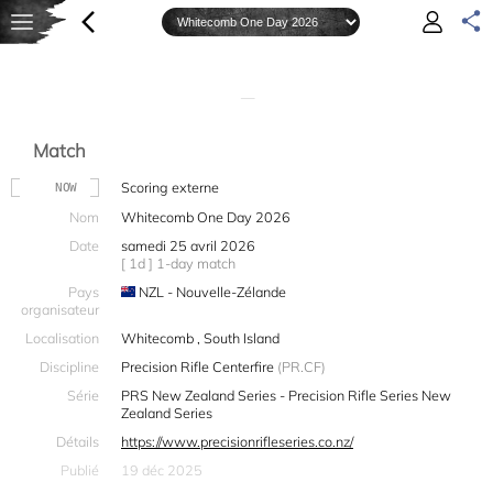
—
Match
Scoring externe
NOW
Nom
Whitecomb One Day 2026
Date
samedi 25 avril 2026
[ 1d ] 1-day match
Pays
NZL - Nouvelle-Zélande
organisateur
Localisation
Whitecomb , South Island
Discipline
Precision Rifle Centerfire
(PR.CF)
Série
PRS New Zealand Series - Precision Rifle Series New
Zealand Series
Détails
https://www.precisionrifleseries.co.nz/
Publié
19 déc 2025