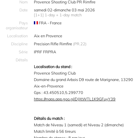
Nom
Provence Shooting Club PR Rimfire
Date
samedi 02-dimanche 03 mai 2026
[1+1] 1-day + 1-day match
Pays
FRA - France
organisateur
Localisation
Aix en Provence
Discipline
Precision Rifle Rimfire
(PR.22)
Série
IPRF FRPRA
Détails
Localisation du stand :
Provence Shooting Club
Domaine du grand Arbois D9 route de Marignane, 13290
Aix-en-Provence
Gps : 43.450510,5.299770
https://maps.app.goo.gl/DJXtWTL1K9GFuyY39
Détails du match :
Match de Niveau 1 (samedi) et Niveau 2 (dimanche)
Match limité à 56 tireurs
Nombre de stages : 8 par jour