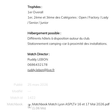
Trophées :
1er Overall
1er, 2ème et 3ème des Catégories : Open / Factory / Lady
/ Senior / Junior
Hébergement possible :
Différents hôtels à disposition autour du club.
Stationnement camping-car à proximité des installations.
Match Director :
Ruddy LEBON
0686432178
ruddy.lebon@live.fr
Publié
25 mars 2026
Modifié
—
Match id
1422
Matchbook
Matchbook Match Lyon ASPLTir 16 et 17 Mai 2026.pdf
(1.06 Mo)