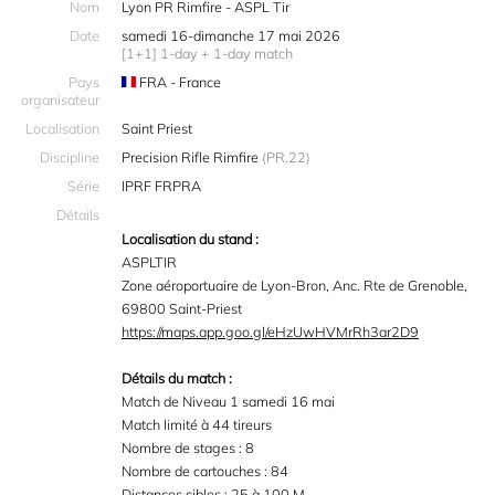
Nom
Lyon PR Rimfire - ASPL Tir
Date
samedi 16-dimanche 17 mai 2026
[1+1] 1-day + 1-day match
Pays
FRA - France
organisateur
Localisation
Saint Priest
Discipline
Precision Rifle Rimfire
(PR.22)
Série
IPRF FRPRA
Détails
Localisation du stand :
ASPLTIR
Zone aéroportuaire de Lyon-Bron, Anc. Rte de Grenoble,
69800 Saint-Priest
https://maps.app.goo.gl/eHzUwHVMrRh3ar2D9
Détails du match :
Match de Niveau 1 samedi 16 mai
Match limité à 44 tireurs
Nombre de stages : 8
Nombre de cartouches : 84
Distances cibles : 25 à 100 M