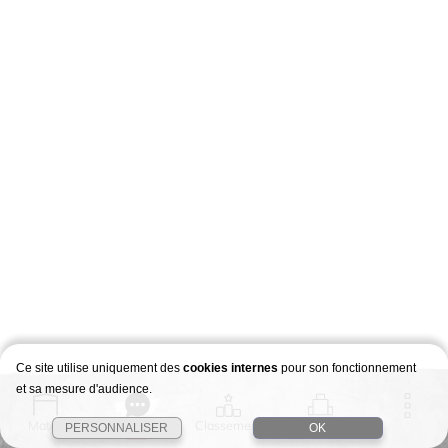
Ce site utilise uniquement des
cookies internes
pour son fonctionnement
et sa mesure d'audience.
Match
Story
Classement
Stages
PERSONNALISER
OK