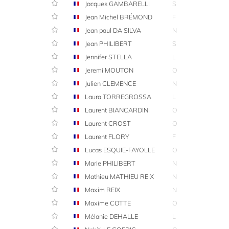
Jacques GAMBARELLI
S
Jean Michel BRÉMOND
F
Jean paul DA SILVA
N
Jean PHILIBERT
S
Jennifer STELLA
L
Jeremi MOUTON
O
Julien CLEMENCE
N
Laura TORREGROSSA
L
Laurent BIANCARDINI
O
Laurent CROST
O
Laurent FLORY
F
Lucas ESQUIE-FAYOLLE
O
Marie PHILIBERT
N
Mathieu MATHIEU REIX
N
Maxim REIX
N
Maxime COTTE
O
Mélanie DEHALLE
L