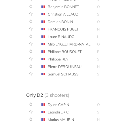
Benjamin BONNET
O
Christian AILLAUD
S
Damien BONIN
O
FRANCOIS PUGET
N
Laure RINAUDO
L
Milo ENGELHARD-NATALI
O
Philippe BOUSQUET
F
Philippe REY
S
Pierre DEROUINEAU
N
Samuel SCHAUSS
S
Only D2
(3 shooters)
Dylan CAPIN
O
Leandri ERIC
S
Marius MAURIN
N