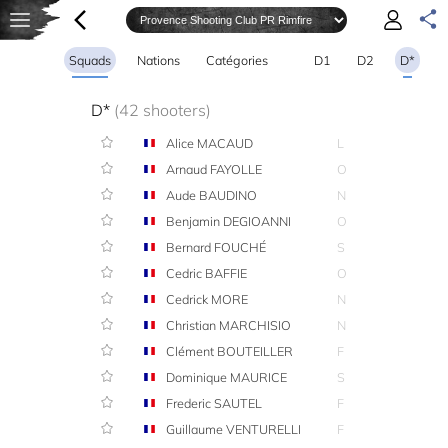
Squads
Nations
Catégories
D1
D2
D*
D*
(42 shooters)
Alice MACAUD
L
Arnaud FAYOLLE
O
Aude BAUDINO
N
Benjamin DEGIOANNI
O
Bernard FOUCHÉ
S
Cedric BAFFIE
O
Cedrick MORE
N
Christian MARCHISIO
N
Clément BOUTEILLER
F
Dominique MAURICE
S
Frederic SAUTEL
F
Guillaume VENTURELLI
F