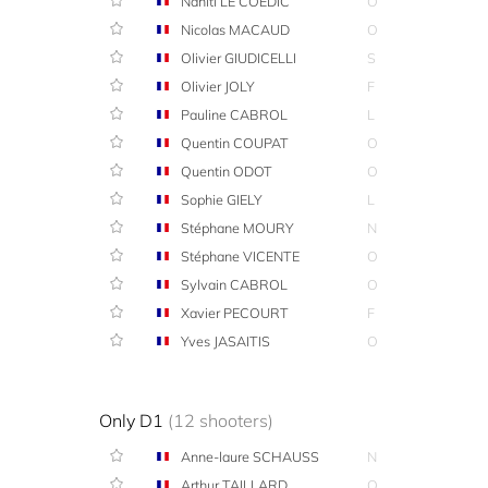
Nahiti LE COEDIC
O
Nicolas MACAUD
O
Olivier GIUDICELLI
S
Olivier JOLY
F
Pauline CABROL
L
Quentin COUPAT
O
Quentin ODOT
O
Sophie GIELY
L
Stéphane MOURY
N
Stéphane VICENTE
O
Sylvain CABROL
O
Xavier PECOURT
F
Yves JASAITIS
O
Only D1
(12 shooters)
Anne-laure SCHAUSS
N
Arthur TAILLARD
O